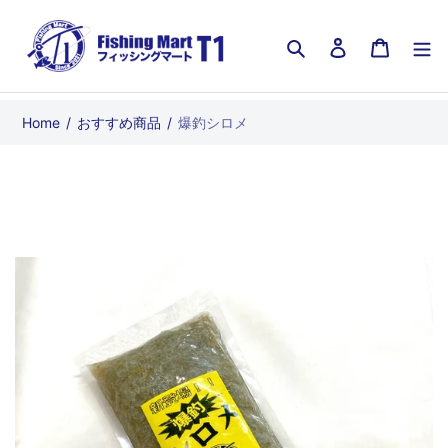
コ
ン
検索
ログイン
カート
テ
ン
ツ
Home
/
おすすめ商品
/
爆釣シロメ
に
ス
キ
ッ
プ
す
る