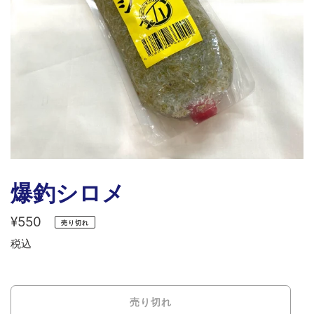
爆釣シロメ
通
¥550
売り切れ
常
税込
価
格
売り切れ