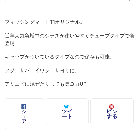
カ
ー
フィッシングマートT1オリジナル。
ト
に
近年人気急増中のシラスが使いやすくチューブタイプで新
商
登場！！！
品
キャップがついているタイプなので保存も可能。
を
追
アジ、サバ、イワシ、サヨリに。
加
す
アミエビに混ぜたりしても集魚力UP。
る
FACEBOOK
TWITTER
PINTER
シ
ツイ
ピン
で
に
で
ェ
ート
する
シ
投
ピ
ア
ェ
稿
ン
ア
す
す
す
る
る