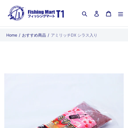
コ
ン
検索
ログイン
カート
テ
ン
ツ
Home
/
おすすめ商品
/
アミリッチDX シラス入り
に
ス
キ
ッ
プ
す
る