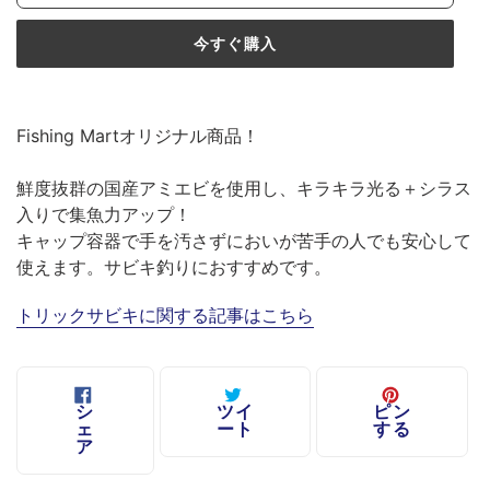
今すぐ購入
カ
ー
Fishing Martオリジナル商品！
ト
に
鮮度抜群の国産アミエビを使用し、キラキラ光る＋シラス
商
入りで集魚力アップ！
品
キャップ容器で手を汚さずにおいが苦手の人でも安心して
を
使えます。サビキ釣りにおすすめです。
追
加
トリックサビキに関する記事はこちら
す
る
FACEBOOK
TWITTER
PINTER
シ
ツイ
ピン
で
に
で
ェ
ート
する
シ
投
ピ
ア
ェ
稿
ン
ア
す
す