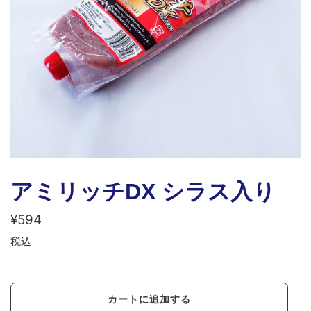
アミリッチDX シラス入り
通
¥594
常
税込
価
格
カートに追加する